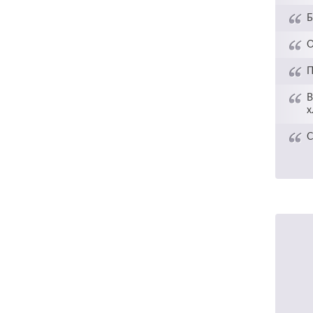
Б
О
П
В
х
С