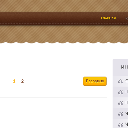
ГЛАВНАЯ
К
ИН
1
2
С
Последняя
П
П
Ч
Ч